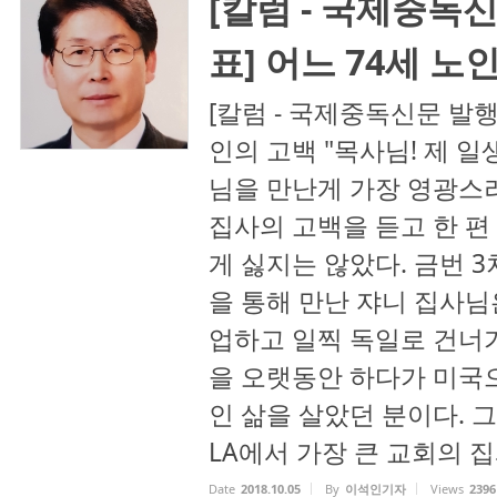
[칼럼 - 국제중독
표] 어느 74세 노
[칼럼 - 국제중독신문 발행
인의 고백 "목사님! 제 
님을 만난게 가장 영광스러
집사의 고백을 듣고 한 
게 싫지는 않았다. 금번 3차
을 통해 만난 쟈니 집사님
업하고 일찍 독일로 건너
을 오랫동안 하다가 미국
인 삶을 살았던 분이다. 
LA에서 가장 큰 교회의 집사
Date
2018.10.05
By
이석인기자
Views
2396