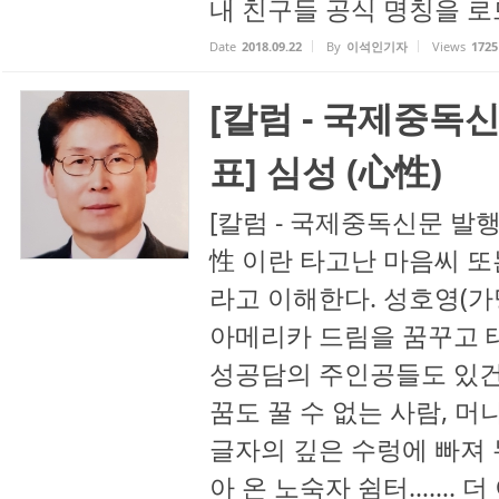
내 친구들 공식 명칭을 로드
Date
2018.09.22
By
이석인기자
Views
1725
[칼럼 - 국제중독
표] 심성 (心性)
[칼럼 - 국제중독신문 발행
性 이란 타고난 마음씨 또
라고 이해한다. 성호영(가명
아메리카 드림을 꿈꾸고 태
성공담의 주인공들도 있건
꿈도 꿀 수 없는 사람, 
글자의 깊은 수렁에 빠져 
아 온 노숙자 쉼터……. 