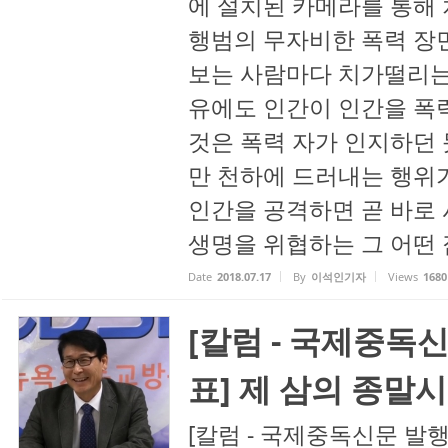
에 설치된 카메라를 통해
행범의 무자비한 폭력 장
보는 사람마다 치가떨리는
유에도 인간이 인간을 폭력
것은 폭력 자가 인지하던
만 천하에 드러내는 행위가
인간을 공격하면 곧 바로 
생명을 위협하는 그 어떤 짐
Date
2018.07.17
By
이석인기자
Views
1680
[칼럼 - 국제중독
표] 제 삼의 종말
[칼럼 - 국제중독신문 발행