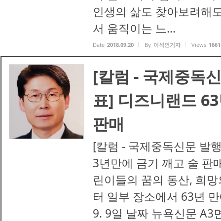
인생의 삶도 찾아보려해도 
서 움직이는 느...
Date
2018.09.20
By
이석인기자
Views
1661
[칼럼 - 국제중독
표] 디즈니랜드 6
판매
[칼럼 - 국제중독신문 발
3년만에 금기 깨고 술 판
린이들의 꿈의 동산, 희망
터 일부 장소에서 63년 만
9. 9일 날짜 뉴욕신문 A