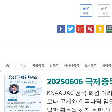
0
0
추천
비추천
이슈
약물중독
성중독
미디어중독
도박중독
기타중
20250606 국
KNAADAC 전국 회원 여
로나 문제와 한국나닥 임
발한 활동을 하지 못한 