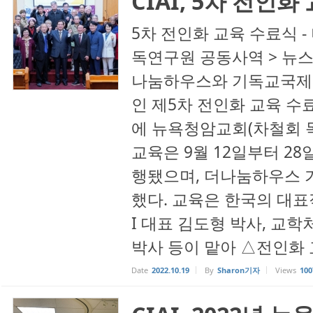
CIAI, 5차 전인
5차 전인화 교육 수료식
독연구원 공동사역 > 뉴스 | 
나눔하우스와 기독교국제중
인 제5차 전인화 교육 수료
에 뉴욕청암교회(차철회 목
교육은 9월 12일부터 2
행됐으며, 더나눔하우스 
했다. 교육은 한국의 대표
I 대표 김도형 박사, 교학
박사 등이 맡아 △전인화 교
Date
2022.10.19
By
Sharon기자
Views
100