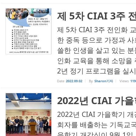
제 5차 CIAI 3주
제 5차 CIAI 3주 전인화
한 중독 등으로 가정과 
쓸한 인생을 살고 있는 분
인화 교육을 통해 소망을 주
2년 정기 프로그램을 실
Date
2022.09.02
By
Sharon기자
Views
119
2022년 CIAI 
2022년 CIAI 가을학기
회자를 배출하는 기독교국
을학기 개강식이 9월 1일