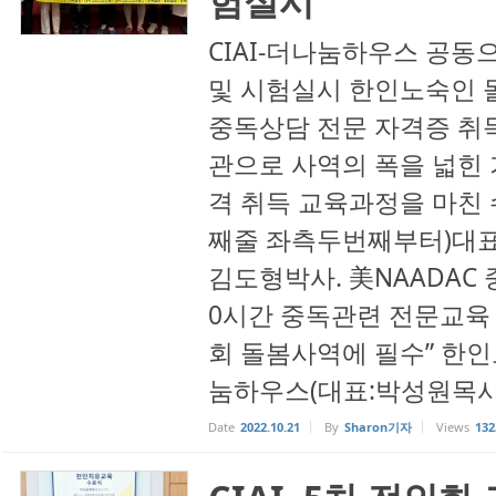
CIAI-더나눔하우스 공동
및 시험실시 한인노숙인 
중독상담 전문 자격증 취
관으로 사역의 폭을 넓힌 
격 취득 교육과정을 마친 
째줄 좌측두번째부터)대표
김도형박사. 美NAADAC 
0시간 중독관련 전문교육
회 돌봄사역에 필수” 한
눔하우스(대표:박성원목사)
Date
2022.10.21
By
Sharon기자
Views
132