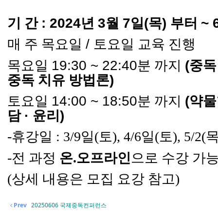
기 간
: 2024
년
3
월
7
일
(
목
)
부터
~ 
매 주 목요일
/
토요일 교육 진행
목요일
19:30 ~ 22:40
분 까지
(
중독
중독 치유 방법론
)
토요일
14:00 ~ 18:50
분 까지
(
약
담
·
윤리
)
-
휴강일
: 3/9
일
(
토
), 4/6
일
(
토
), 5/2(
-
전 과정
온
.
오프라인
으로 수강 가
(상세 내용은 모집 요강 참고)
Prev
20250606 국제중독컨퍼런스