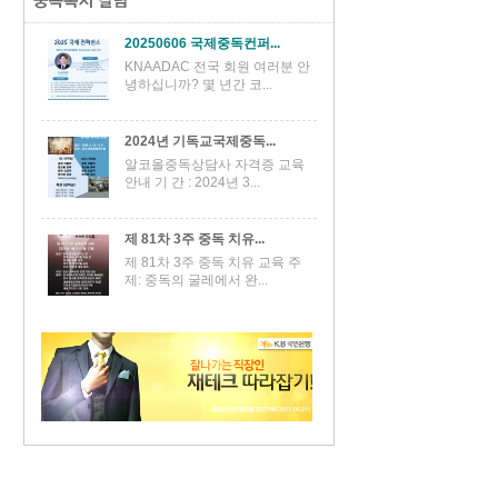
20250606 국제중독컨퍼...
KNAADAC 전국 회원 여러분 안
녕하십니까? 몇 년간 코...
2024년 기독교국제중독...
알코올중독상담사 자격증 교육
안내 기 간 : 2024년 3...
제 81차 3주 중독 치유...
제 81차 3주 중독 치유 교육 주
제: 중독의 굴레에서 완...