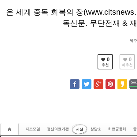
온 세계 중독 회복의 장(www.citsnews.co
독신문. 무단전재 & 
제주
0
0
추천
비추천
자조모임
정신의료기관
상담소
치료공동체
종
시설