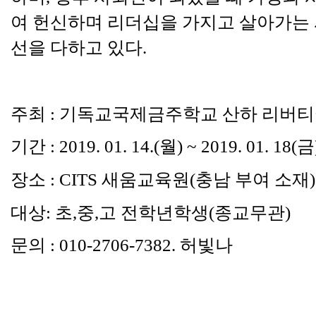
여 헌신하며 리더십을 가지고 살아가는
선을 다하고 있다
.
주최
:
기독교국제금주학교 산하 리버
기간
: 2019. 01. 14.(
월
) ~ 2019. 01. 18(
금
장소
: CITS
새움교육원
(
충남 부여 소재
)
대상
:
초
,
중
,
고 전학년학생
(
종교무관
)
문의
: 010-2706-7382.
허빛나