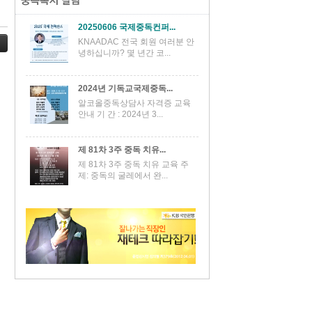
20250606 국제중독컨퍼...
KNAADAC 전국 회원 여러분 안
녕하십니까? 몇 년간 코...
2024년 기독교국제중독...
알코올중독상담사 자격증 교육
안내 기 간 : 2024년 3...
제 81차 3주 중독 치유...
제 81차 3주 중독 치유 교육 주
제: 중독의 굴레에서 완...