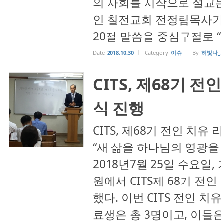
의 사회를 시작으로 설교
인 칠전교회 전정림목사가
20절 말씀을 중심구절로 “
Date
2018.10.30
Category
이슈
By
허빛나_
CITS, 제68기 
식 진행
CITS, 제68기 전인 치유
“새 삶을 하나님의 영광을
2018년7월 25일 수요
원에서 CITS제 68기 전
했다. 이번 CITS 전인 
료생은 총 3명이고, 이들