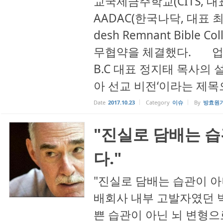
교국제금주학교(CITS, 대표
AADAC(한국나닥, 대표 최정
desh Remnant Bible 
무협약을 체결했다. 업무협
B.C 대표 정지태 목사의
아 선교 비전‘이라는 제목으
Date
2017.10.23
Category
이슈
By
방효원
"진실로 담배는 
다."
"진실로 담배는 습관이 아
배회사 내부 고발자였던 
쁜 습관이 아닌 뇌 변형으