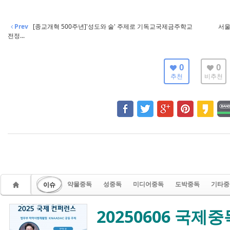
Prev
[종교개혁 500주년]'성도와 술' 주제로 기독교국제금주학교
서울
전정...
0
0
추천
비추천
약물중독
성중독
미디어중독
도박중독
기타중
이슈
20250606 국