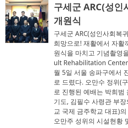
구세군 ARC(성
개원식
구세군 ARC(성인사회복
희망으로! 재활에서 자활까
원식을 마치고 기념촬영을 
ult Rehabilitation C
월 5일 서울 송파구에서 
로 드렸다. 오만수 정위(
로 진행된 예배는 박희범 
기도, 김필수 사령관 부장
교 국제 금주학교 대표)의
오만주 성위의 시설현황 및 