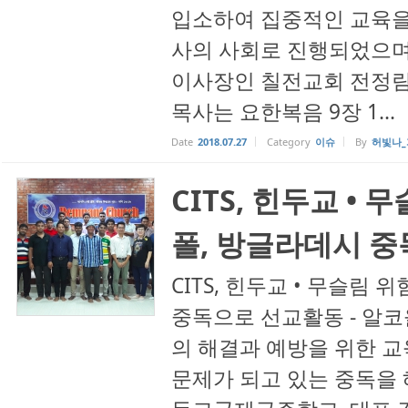
입소하여 집중적인 교육을
사의 사회로 진행되었으며
이사장인 칠전교회 전정림
목사는 요한복음 9장 1...
Date
2018.07.27
Category
이슈
By
허빛나_
CITS, 힌두교 •
폴, 방글라데시 
CITS, 힌두교 • 무슬림
중독으로 선교활동 - 알코
의 해결과 예방을 위한
문제가 되고 있는 중독을 