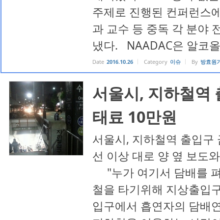
주제로 진행된 컨퍼런스에
과 교수 등 중독 각 분야
냈다. NAADAC은 알코올과
Date
2016.10.26
Category
이슈
By
방효원
서울시, 지하철역 
태료 10만원
서울시, 지하철역 출입구 금
선 이상 대로 양 옆 보도
"누가 여기서 담배를 펴?"
철을 타기위해 지상출입구
입구에서 흡연자의 담배연