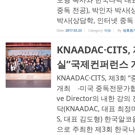
중독 전공), 박인자 박사(
박사(상담학, 인터넷 중독 전
Date
2017.03.23
Category
이슈
By
방효원
KNAADAC·CITS
실”국제컨퍼런스 
KNAADAC·CITS, 제
개최 -미국 중독전문가협회 ‘N
ve Director의 내한 
닥(KNAADAC, 대표 최
S, 대표 김도형) 한국
으로 주최한 제3회 한국