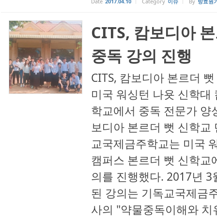
Date
2017.04.10
Category
이슈
By
방효원
CITS, 캄보디아
중독 강의 진행
CITS, 캄보디아 본르더 
미국 워싱턴 나욧 신학대 
학교에서 중독 전문가 양성
보디아 본르더 뻣 신학교 단
교국제금주학교는 미국 워
캠퍼스 본르더 뻣 신학교
의를 진행했다. 2017년 3
된 강의는 기독교국제금주학
사의 "약물중독이해와 치