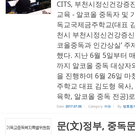
CITS, 부천시정신건강증
교육 - 알코올 중독자 및
독교국제금주학교(대표 김도
천시 부천시정신건강증신센
코올중독과 인간상실’ 주제
했다. 지난 6월 5일부터 
까지 알코올 중독 대상자
을 진행하여 6월 26일 
주학교 대표 김도형 목사,
육학, 알코올 중독 전공)로
Date
2017.07.06
Category
이슈
By
방효원
문(文)정부, 중독