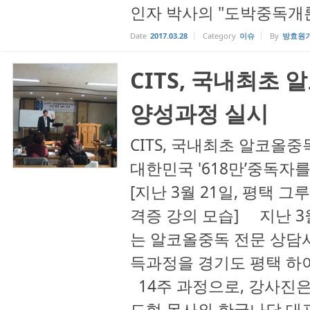
인자 박사의 "도박중독개론
Date
2017.03.28
Category
이슈
By
방효원
CITS, 국내최초
양성과정 실시
CITS, 국내최초 알코올
대한민국 '618만’중독자
[지난 3월 21일, 평택 
격증 강의 모습] 지난 3
는 알코올중독 전문 상담
득과정을 경기도 평택 하
14주 과정으로, 강사진
도형 목사와 한국나닥 대표